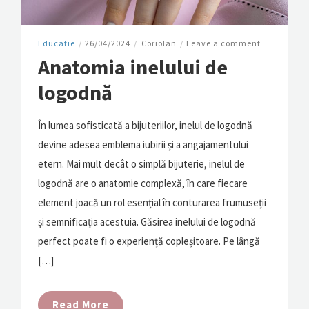
Educatie
/
26/04/2024
/
Coriolan
/
Leave a comment
Anatomia inelului de
logodnă
În lumea sofisticată a bijuteriilor, inelul de logodnă
devine adesea emblema iubirii și a angajamentului
etern. Mai mult decât o simplă bijuterie, inelul de
logodnă are o anatomie complexă, în care fiecare
element joacă un rol esențial în conturarea frumuseții
și semnificația acestuia. Găsirea inelului de logodnă
perfect poate fi o experiență copleșitoare. Pe lângă
[…]
Read More