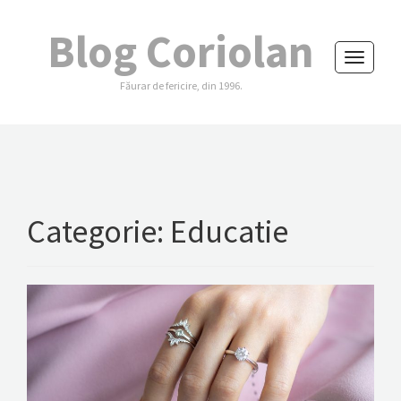
Blog Coriolan
Toggle
Făurar de fericire, din 1996.
navigati
Categorie:
Educatie