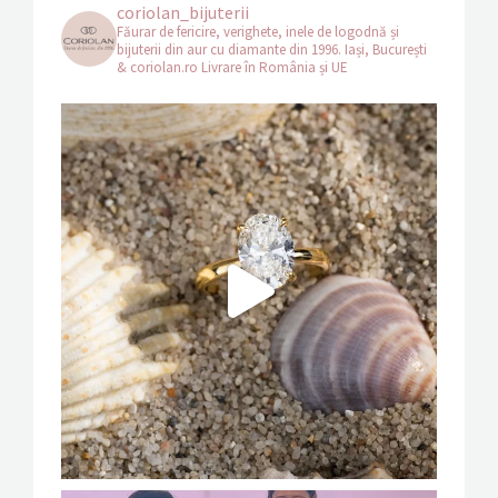
coriolan_bijuterii
Făurar de fericire, verighete, inele de logodnă și
bijuterii din aur cu diamante din 1996.
Iași, București
& coriolan.ro
Livrare în România și UE