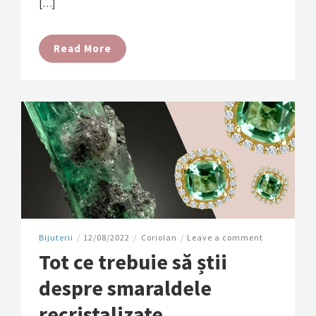
[…]
Read More
Bijuterii
/
12/08/2022
/
Coriolan
/
Leave a comment
Tot ce trebuie să știi
despre smaraldele
recristalizate