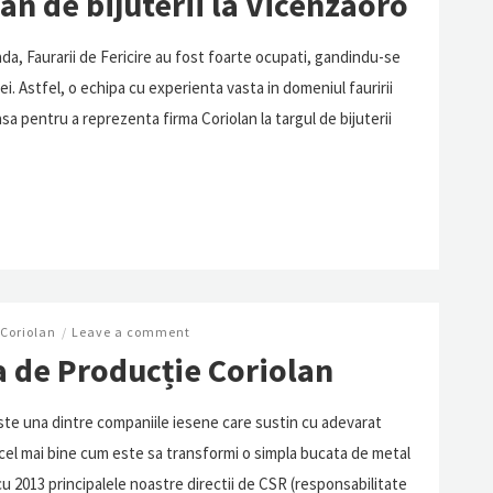
n de bijuterii la Vicenzaoro
ada, Faurarii de Fericire au fost foarte ocupati, gandindu-se
i. Astfel, o echipa cu experienta vasta in domeniul fauririi
easa pentru a reprezenta firma Coriolan la targul de bijuterii
Coriolan
/
Leave a comment
a de Producție Coriolan
ste una dintre companiile iesene care sustin cu adevarat
 cel mai bine cum este sa transformi o simpla bucata de metal
cu 2013 principalele noastre directii de CSR (responsabilitate