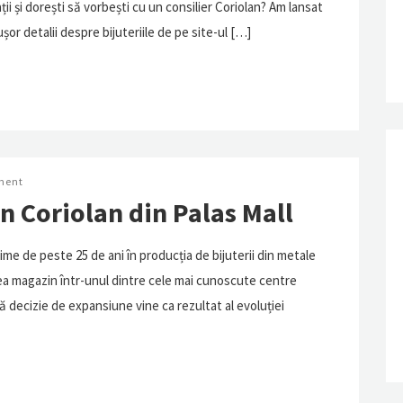
i și dorești să vorbești cu un consilier Coriolan? Am lansat
șor detalii despre bijuteriile de pe site-ul […]
ment
 Coriolan din Palas Mall
me de peste 25 de ani în producția de bijuterii din metale
lea magazin într-unul dintre cele mai cunoscute centre
ă decizie de expansiune vine ca rezultat al evoluției