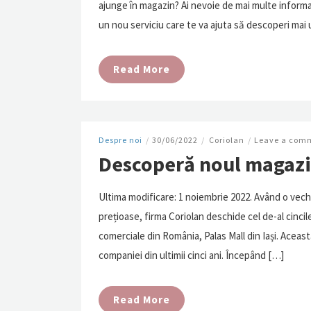
ajunge în magazin? Ai nevoie de mai multe informați
un nou serviciu care te va ajuta să descoperi mai u
Read More
Despre noi
/
30/06/2022
/
Coriolan
/
Leave a com
Descoperă noul magazin
Ultima modificare: 1 noiembrie 2022. Având o vechi
prețioase, firma Coriolan deschide cel de-al cinci
comerciale din România, Palas Mall din Iași. Aceast
companiei din ultimii cinci ani. Începând […]
Read More