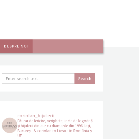
DESPRE NOI
coriolan_bijuterii
Făurar de fericire, verighete, inele de logodnă
și bijuterii din aur cu diamante din 1996.
Iași,
București & coriolan.ro
Livrare în România și
UE