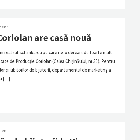
ment
Coriolan are casă nouă
 am realizat schimbarea pe care ne-o doream de foarte mult
nitate de Producție Coriolan (Calea Chișinăului, nr 35). Pentru
r și iubitorilor de bijuterii, departamentul de marketing a
ta […]
ment