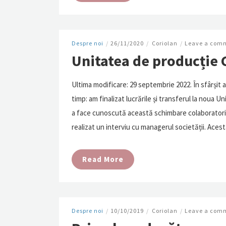
Despre noi
/
26/11/2020
/
Coriolan
/
Leave a com
Unitatea de producție 
Ultima modificare: 29 septembrie 2022. În sfârșit
timp: am finalizat lucrările și transferul la noua U
a face cunoscută această schimbare colaboratorilo
realizat un interviu cu managerul societății. Aces
Read More
Despre noi
/
10/10/2019
/
Coriolan
/
Leave a com