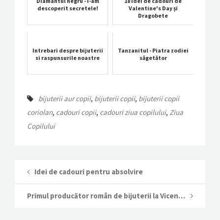
Diamantul negru - i-am
18 idei de cadouri de
descoperit secretele!
Valentine's Day și
Dragobete
Intrebari despre bijuterii
Tanzanitul - Piatra zodiei
si raspunsurile noastre
săgetător
bijuterii aur copii
,
bijuterii copii
,
bijuterii copii
coriolan
,
cadouri copii
,
cadouri ziua copilului
,
Ziua
Copilului
Idei de cadouri pentru absolvire
Primul producător român de bijuterii la Vicenzaoro