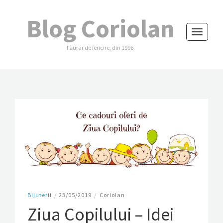
Blog Coriolan
Toggle
Făurar de fericire, din 1996.
navigati
Bijuterii
/
23/05/2019
/
Coriolan
Ziua Copilului – Idei