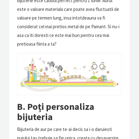
bijuterie este cadoul perfect pentru 1 Iunie. Aurul
este o valoare materiala care poate avea fluctuatii de
valoare pe termen lung, insa intotdeauna va fi
considerat cel mai pretios metal de pe Pamant. Si nu-i
asa ca iti doresti ce este mai bun pentru cea mai
pretioasa fiinta a ta?
B. Poți personaliza
bijuteria
Bijuteria de aur pe care te-ai decis sa i-o daruiesti
puiului tau trebuie sa fie unica, creata cu desavarsire