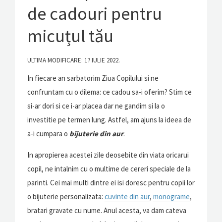
de cadouri pentru
micuțul tău
ULTIMA MODIFICARE: 17 IULIE 2022.
In fiecare an sarbatorim Ziua Copilului si ne
confruntam cu o dilema: ce cadou sa-i oferim? Stim ce
si-ar dori si ce i-ar placea dar ne gandim si la o
investitie pe termen lung. Astfel, am ajuns la ideea de
a-i cumpara o
bijuterie din aur
.
In apropierea acestei zile deosebite din viata oricarui
copil, ne intalnim cu o multime de cereri speciale de la
parinti. Cei mai multi dintre ei isi doresc pentru copii lor
o bijuterie personalizata:
cuvinte din aur
,
monograme
,
bratari gravate cu nume. Anul acesta, va dam cateva