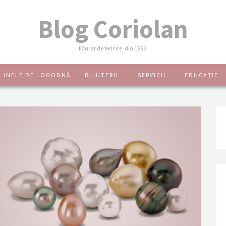
Blog Coriolan
Făurar de fericire, din 1996.
INELE DE LOGODNĂ
BIJUTERII
SERVICII
EDUCAȚIE