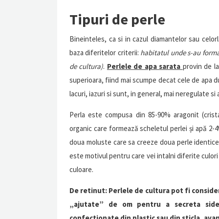
Tipuri de perle
Bineinteles, ca si in cazul diamantelor sau celorl
baza diferitelor criterii:
habitatul unde s-au forma
de cultura)
.
Perlele de apa sarata
provin de la
superioara, fiind mai scumpe decat cele de apa d
lacuri, iazuri si sunt, in general, mai neregulate s
Perla este compusa din 85-90% aragonit (crist
organic care formează scheletul perlei și apă 2-4
doua moluste care sa creeze doua perle identice:
este motivul pentru care vei intalni diferite culori
culoare.
De retinut: Perlele de cultura pot fi conside
„ajutate” de om pentru a secreta sidef
confectionate din plastic sau din sticla, ava