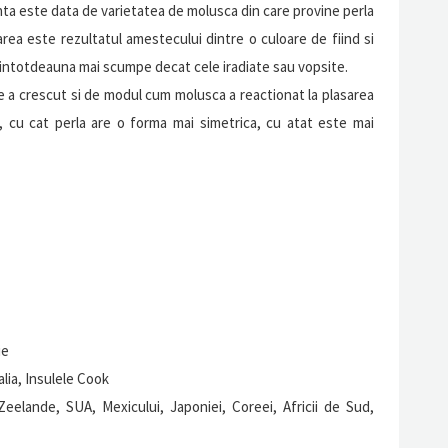
nta este data de varietatea de molusca din care provine perla
area este rezultatul amestecului dintre o culoare de fiind si
t intotdeauna mai scumpe decat cele iradiate sau vopsite.
re a crescut si de modul cum molusca a reactionat la plasarea
la, cu cat perla are o forma mai simetrica, cu atat este mai
ie
alia, Insulele Cook
 Zeelande, SUA, Mexicului, Japoniei, Coreei, Africii de Sud,