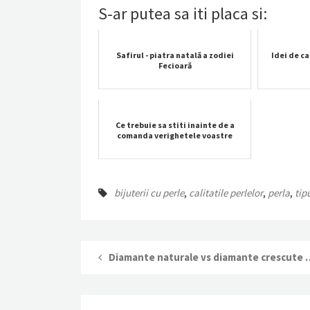
S-ar putea sa iti placa si:
Safirul - piatra natală a zodiei
Idei de c
Fecioară
Ce trebuie sa stiti inainte de a
comanda verighetele voastre
bijuterii cu perle
,
calitatile perlelor
,
perla
,
tip
Diamante naturale vs diam