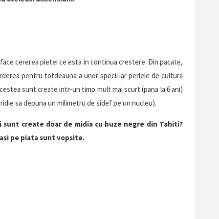
face cererea pietei ce esta in continua crestere. Din pacate,
rderea pentru totdeauna a unor specii iar perlele de cultura
Acestea sunt create intr-un timp mult mai scurt (pana la 6 ani)
tridie sa depuna un milimetru de sidef pe un nucleu).
si sunt create doar de midia cu buze negre din Tahiti?
asi pe piata sunt vopsite.