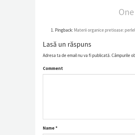
One
Pingback:
Materii organice pretioase: perlele
Lasă un răspuns
Adresa ta de email nu va fi publicată.
Câmpurile ob
Comment
Name
*