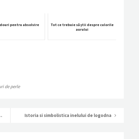
adouri pentru absolvire
Tot ce trebuie să știi despre culorile
aurului
uri de perle
ante crescute în laborator
Istoria si simbolistica inelului de logodna