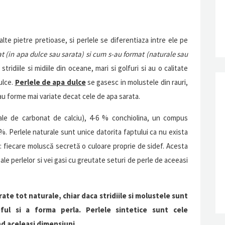
alte pietre pretioase, si perlele se diferentiaza intre ele pe
t (in apa dulce sau sarata) si cum s-au format (naturale sau
 stridiile si midiile din oceane, mari si golfuri si au o calitate
ulce.
Perlele de apa dulce
se gasesc in molustele din rauri,
i au forme mai variate decat cele de apa sarata.
ale de carbonat de calciu), 4-6 % conchiolina, un compus
%. Perlele naturale sunt unice datorita faptului ca nu exista
 fiecare moluscă secretă o culoare proprie de sidef. Acesta
 ale perlelor si vei gasi cu greutate seturi de perle de aceeasi
rate tot naturale, chiar daca stridiile si molustele sunt
ul si a forma perla. Perlele sintetice sunt cele
nd aceleasi dimensiuni.