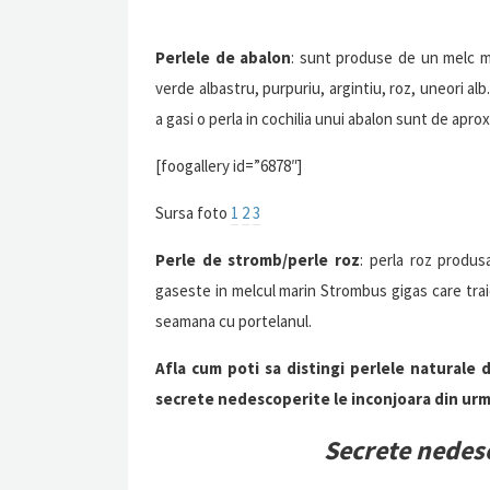
Perlele de abalon
: sunt produse de un melc ma
verde albastru, purpuriu, argintiu, roz, uneori a
a gasi o perla in cochilia unui abalon sunt de aprox
[foogallery id=”6878″]
Sursa foto
1
2
3
Perle de stromb/perle roz
: perla roz produ
gaseste in melcul marin Strombus gigas care traie
seamana cu portelanul.
Afla cum poti sa distingi perlele naturale d
secrete nedescoperite le inconjoara din urma
Secrete nedes