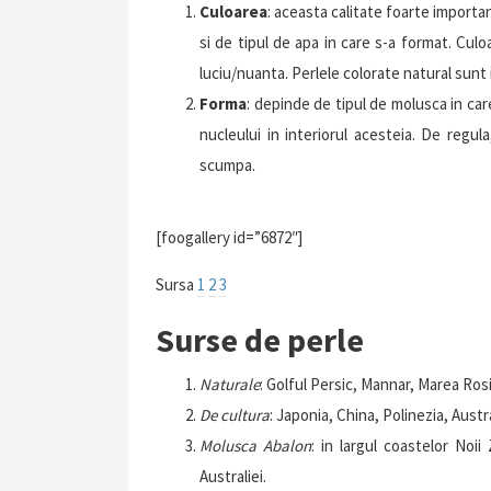
Culoarea
: aceasta calitate foarte importa
si de tipul de apa in care s-a format. Culo
luciu/nuanta. Perlele colorate natural sun
Forma
: depinde de tipul de molusca in ca
nucleului in interiorul acesteia. De regu
scumpa.
[foogallery id=”6872″]
Sursa
1
2
3
Surse de perle
Naturale
: Golful Persic, Mannar, Marea Ros
De cultura
: Japonia, China, Polinezia, Austr
Molusca Abalon
: in largul coastelor Noii
Australiei.