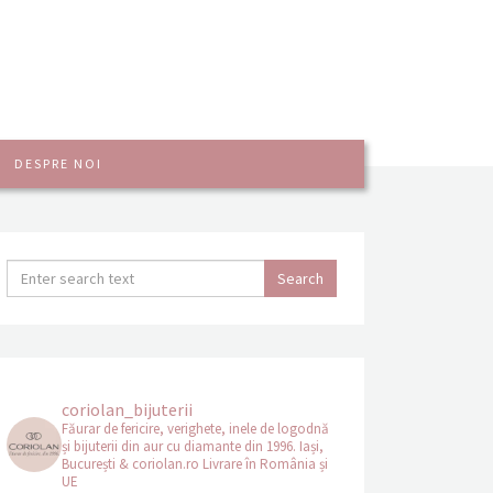
DESPRE NOI
coriolan_bijuterii
Făurar de fericire, verighete, inele de logodnă
și bijuterii din aur cu diamante din 1996.
Iași,
București & coriolan.ro
Livrare în România și
UE