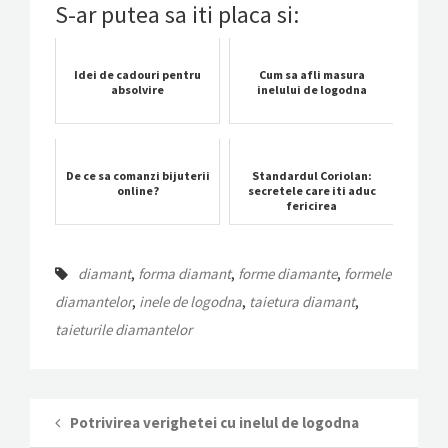
S-ar putea sa iti placa si:
Idei de cadouri pentru
Cum sa afli masura
absolvire
inelului de logodna
De ce sa comanzi bijuterii
Standardul Coriolan:
online?
secretele care iti aduc
fericirea
diamant
,
forma diamant
,
forme diamante
,
formele
diamantelor
,
inele de logodna
,
taietura diamant
,
taieturile diamantelor
Potrivirea verighetei cu inelul de logodna