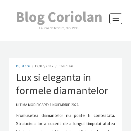
Blog Coriolan
Toggle
Făurar de fericire, din 1996.
navigati
Bijuterii
/
12/07/2017
/
Coriolan
Lux si eleganta in
formele diamantelor
ULTIMA MODIFICARE: 1 NOIEMBRIE 2022.
Frumusetea diamantelor nu poate fi contestata.
Stralucirea lor a cucerit de-a lungul timpului atatea