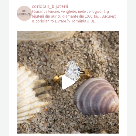
coriolan_bijuterii
Făurar de fericire, verighete, inele de logodnă și
bijuterii din aur cu diamante din 1996.
Iași, București
& coriolan.ro
Livrare în România și UE