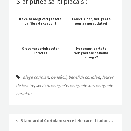
S-ar putea sa iti placa si:
De ce sa alegi verighetele
Colectia Zen, verighete
cu fibra de carbon?
pentru nerabdatori
Gravarea verighetelor
De ce sunt purtate
Coriolan
verighetele pe mana
stanga?
alege coriolan
,
beneficii
,
beneficii coriolan
,
faurar
de fericire
,
servicii
,
verighete
,
verighete aur
,
verighete
coriolan
Standardul Coriolan: secretele care iti aduc fericirea