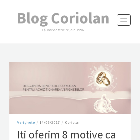
Blog Coriolan
Toggle
Făurar de fericire, din 1996.
navigati
Verighete
/
14/06/2017
/
Coriolan
Iti oferim 8 motive ca