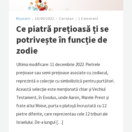
Bijuterii
/
10/06/2022
/
Coriolan
/
1 Comment
Ce piatră prețioasă ți se
potrivește în funcție de
zodie
Ultima modificare: 11 decembrie 2022. Pietrele
prețioase sau semi-prețioase asociate cu zodiacul,
reprezintă o colecție cu simbolistică pentru purtători.
Această selecție este menționată chiar și Vechiul
Testament, în Exodus, unde Aaron, Marele Preot și
frate al lui Moise, purta o platoșă încrustată cu 12
pietre diferite, care reprezentau cele 12 triburi ale
Israelului. De-a lungul […]