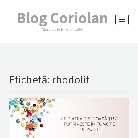
Blog Coriolan
Toggle
Făurar de fericire, din 1996.
navigati
Etichetă:
rhodolit