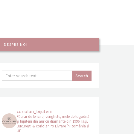
DESPRE NOI
coriolan_bijuterii
Făurar de fericire, verighete, inele de logodnă
și bijuterii din aur cu diamante din 1996.
Iași,
București & coriolan.ro
Livrare în România și
UE