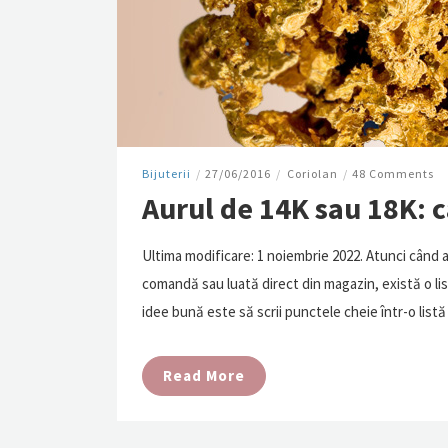
Bijuterii
/
27/06/2016
/
Coriolan
/
48 Comments
Aurul de 14K sau 18K: c
Ultima modificare: 1 noiembrie 2022. Atunci când a
comandă sau luată direct din magazin, există o list
idee bună este să scrii punctele cheie într-o listă 
Read More