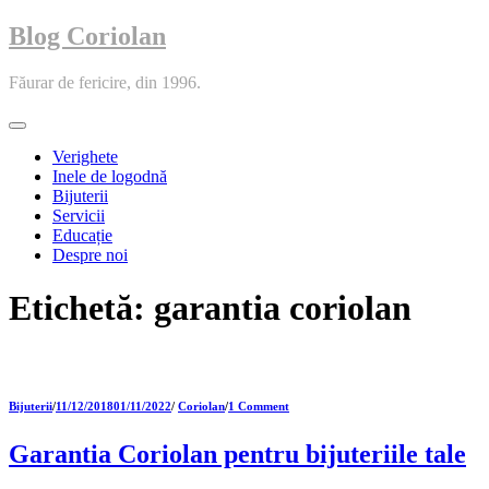
Blog Coriolan
Făurar de fericire, din 1996.
Toggle
navigation
Verighete
Inele de logodnă
Bijuterii
Servicii
Educație
Despre noi
Etichetă:
garantia coriolan
Bijuterii
/
11/12/2018
01/11/2022
/
Coriolan
/
1 Comment
Garantia Coriolan pentru bijuteriile tale