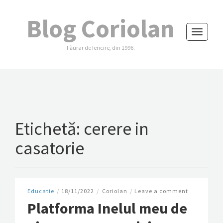
Blog Coriolan
Toggle
Făurar de fericire, din 1996.
navigati
Etichetă:
cerere in
casatorie
Educatie
/
18/11/2022
/
Coriolan
/
Leave a comment
Platforma Inelul meu de