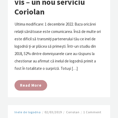
vis – un nou serviciu
Coriolan
Ultima modificare: 1 decembrie 2022. Baza oricărei
relații sănătoase este comunicarea. Însă de multe ori
este dificil să transmiți partenerului tău ce inel de
logodnă ți-ar plăcea să primești. Într-un studiu din
2018, 52% dintre domnișoarele care au răspuns la
chestionar au afirmat că inelul de logodnă primit a
fost în totalitate o surpriză. Totuși […]
Read More
Inele de logodna
/
02/03/2019
/
Coriolan
/
1 Comment