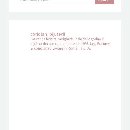
coriolan_bijuterii
Făurar de fericire, verighete, inele de logodnă și
bijuterii din aur cu diamante din 1996.
Iași, București
& coriolan.ro
Livrare în România și UE