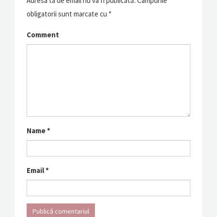
Adresa ta de email nu va fi publicată.
Câmpurile
obligatorii sunt marcate cu
*
Comment
Name
*
Email
*