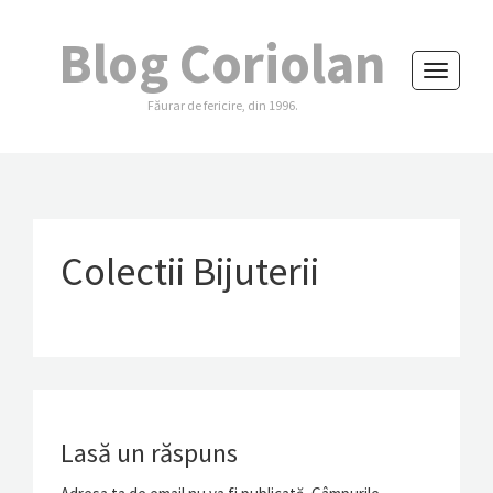
Blog Coriolan
Toggle
Făurar de fericire, din 1996.
navigati
Colectii Bijuterii
Lasă un răspuns