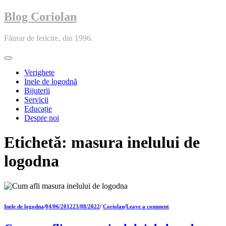
Blog Coriolan
Făurar de fericire, din 1996.
Toggle
navigation
Verighete
Inele de logodnă
Bijuterii
Servicii
Educație
Despre noi
Etichetă:
masura inelului de
logodna
Inele de logodna
/
04/06/2012
23/08/2022
/
Coriolan
/
Leave a comment