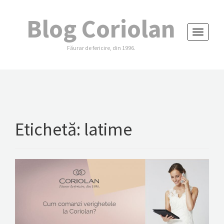
Blog Coriolan
Toggle
Făurar de fericire, din 1996.
navigati
Etichetă:
latime