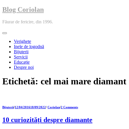
Blog Coriolan
Făurar de fericire, din 1996.
Toggle
navigation
Verighete
Inele de logodnă
Bijuterii
Servicii
Educație
Despre noi
Etichetă:
cel mai mare diamant
Bijuterii
/
12/04/2016
18/09/2022
/
Coriolan
/
2 Comments
10 curiozități despre diamante