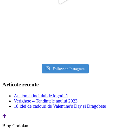
Follow on Instagram
Articole recente
Anatomia inelului de logodnă
Verighete – Tendințele anului 2023
18 idei de cadouri de Valentine’s Day și Dragobete
Blog Coriolan