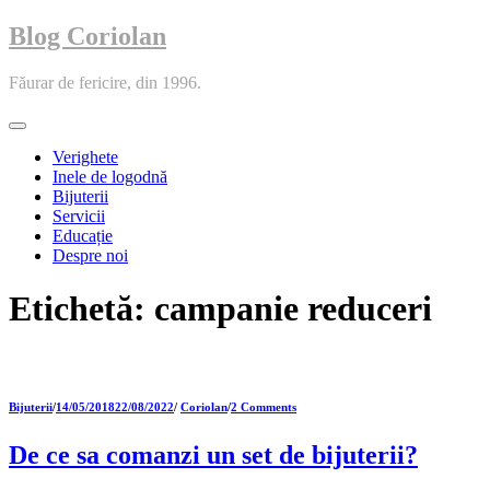
Blog Coriolan
Făurar de fericire, din 1996.
Toggle
navigation
Verighete
Inele de logodnă
Bijuterii
Servicii
Educație
Despre noi
Etichetă:
campanie reduceri
Bijuterii
/
14/05/2018
22/08/2022
/
Coriolan
/
2 Comments
De ce sa comanzi un set de bijuterii?