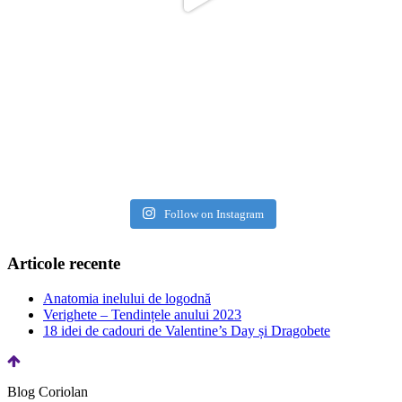
Follow on Instagram
Articole recente
Anatomia inelului de logodnă
Verighete – Tendințele anului 2023
18 idei de cadouri de Valentine’s Day și Dragobete
Blog Coriolan