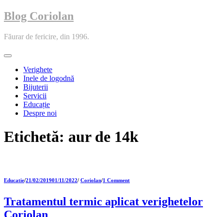
Blog Coriolan
Făurar de fericire, din 1996.
Toggle
navigation
Verighete
Inele de logodnă
Bijuterii
Servicii
Educație
Despre noi
Etichetă:
aur de 14k
Educatie
/
21/02/2019
01/11/2022
/
Coriolan
/
1 Comment
Tratamentul termic aplicat verighetelor
Coriolan